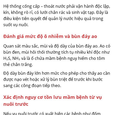
Hệ thống cống cấp – thoát nước phải vận hành độc lập,
kín, không rò rỉ, có lưới chắn rác và sinh vật tạp. Đây là
điều kiện tiên quyết để quản lý nước hiệu quả trong
suốt vụ nuôi.
Đánh giá mức độ ô nhiễm và bùn đáy ao
Quan sát màu sắc, mùi và độ dày của bùn đáy ao. Ao có
bùn đen, mùi hôi thối thường tích tụ nhiều khí độc như
H₂S, NH₃ và là ổ chứa mầm bệnh nguy hiểm cho tôm
thẻ chân trắng.
Độ dày bùn đáy lớn hơn mức cho phép cho thấy ao cần
được nạo vét hoặc xử lý bùn triệt để trước khi bước
sang các công đoạn tiếp theo.
Xác định nguy cơ tồn lưu mầm bệnh từ vụ
nuôi trước
Nếu vụ nuôi trước có xuất hiện các bệnh như đốm