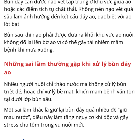
Bùn đáy cần được nạo vét tập trung ở khu vực giữa ao
hoặc các điểm tích tụ chất thải. Không nên nạo vét quá
sâu làm ảnh hưởng đến kết cấu đáy ao, đặc biệt với ao
lót bạt.
Bùn sau khi nạo phải được đưa ra khỏi khu vực ao nuôi,
không đổ lại lên bờ ao vì có thể gây tái nhiễm mầm
bệnh khi mưa xuống.
Những sai lầm thường gặp khi xử lý bùn đáy
ao
Nhiều người nuôi chỉ tháo nước mà không xử lý bùn
triệt để, hoặc chỉ xử lý bề mặt, khiến mầm bệnh vẫn tồn
tại dưới lớp bùn sâu.
Một sai lầm khác là giữ lại bùn đáy quá nhiều để “giữ
màu nước”, điều này làm tăng nguy cơ khí độc và gây
stress cho tôm trong vụ nuôi mới.