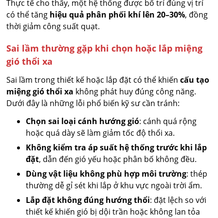
Thực tế cho thấy, một hệ thống được bố trí đúng vị trí
có thể tăng
hiệu quả phân phối khí lên 20–30%
, đồng
thời giảm công suất quạt.
Sai lầm thường gặp khi chọn hoặc lắp miệng
gió thổi xa
Sai lầm trong thiết kế hoặc lắp đặt có thể khiến
cấu tạo
miệng gió thổi xa
không phát huy đúng công năng.
Dưới đây là những lỗi phổ biến kỹ sư cần tránh:
Chọn sai loại cánh hướng gió
: cánh quá rộng
hoặc quá dày sẽ làm giảm tốc độ thổi xa.
Không kiểm tra áp suất hệ thống trước khi lắp
đặt
, dẫn đến gió yếu hoặc phân bố không đều.
Dùng vật liệu không phù hợp môi trường
: thép
thường dễ gỉ sét khi lắp ở khu vực ngoài trời ẩm.
Lắp đặt không đúng hướng thổi
: đặt lệch so với
thiết kế khiến gió bị dội trần hoặc không lan tỏa