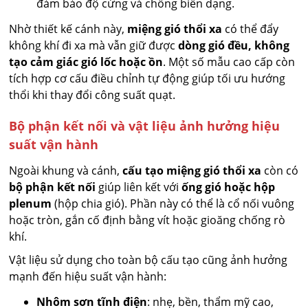
đảm bảo độ cứng và chống biến dạng.
Nhờ thiết kế cánh này,
miệng gió thổi xa
có thể đẩy
không khí đi xa mà vẫn giữ được
dòng gió đều, không
tạo cảm giác gió lốc hoặc ồn
. Một số mẫu cao cấp còn
tích hợp cơ cấu điều chỉnh tự động giúp tối ưu hướng
thổi khi thay đổi công suất quạt.
Bộ phận kết nối và vật liệu ảnh hưởng hiệu
suất vận hành
Ngoài khung và cánh,
cấu tạo miệng gió thổi xa
còn có
bộ phận kết nối
giúp liên kết với
ống gió hoặc hộp
plenum
(hộp chia gió). Phần này có thể là cổ nối vuông
hoặc tròn, gắn cố định bằng vít hoặc gioăng chống rò
khí.
Vật liệu sử dụng cho toàn bộ cấu tạo cũng ảnh hưởng
mạnh đến hiệu suất vận hành:
Nhôm sơn tĩnh điện
: nhẹ, bền, thẩm mỹ cao,