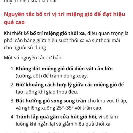
duy trì hiệu suất lâu dài.
Nguyên tắc bố trí vị trí miệng gió để đạt hiệu
quả cao
Khi thiết kế
bố trí miệng gió thổi xa
, điều quan trọng là
phải cân bằng giữa hiệu suất thổi xa và sự thoải mái
cho người sử dụng.
Một số nguyên tắc cơ bản:
Không đặt miệng gió đối diện vật cản lớn
(tường, cột) để tránh dòng xoáy.
Giữ khoảng cách hợp lý giữa các miệng gió
để
tạo luồng khí giao thoa đều.
Đặt hướng gió song song trần
cho khu vực thấp,
và nghiêng xuống 25°–35° với trần cao.
Tránh lắp quá gần cửa hút gió hồi
, vì sẽ làm
luồng khí ngắn lại và giảm hiệu quả thổi xa.