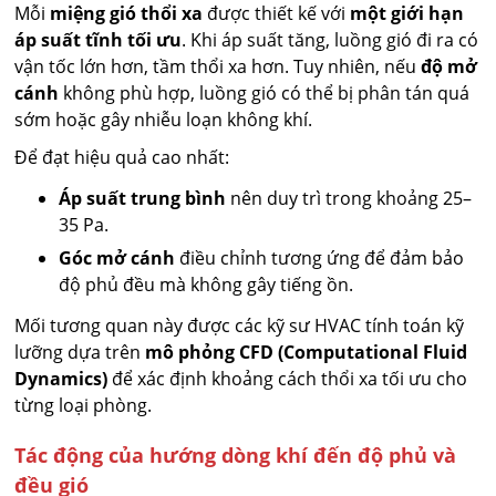
Mỗi
miệng gió thổi xa
được thiết kế với
một giới hạn
áp suất tĩnh tối ưu
. Khi áp suất tăng, luồng gió đi ra có
vận tốc lớn hơn, tầm thổi xa hơn. Tuy nhiên, nếu
độ mở
cánh
không phù hợp, luồng gió có thể bị phân tán quá
sớm hoặc gây nhiễu loạn không khí.
Để đạt hiệu quả cao nhất:
Áp suất trung bình
nên duy trì trong khoảng 25–
35 Pa.
Góc mở cánh
điều chỉnh tương ứng để đảm bảo
độ phủ đều mà không gây tiếng ồn.
Mối tương quan này được các kỹ sư HVAC tính toán kỹ
lưỡng dựa trên
mô phỏng CFD (Computational Fluid
Dynamics)
để xác định khoảng cách thổi xa tối ưu cho
từng loại phòng.
Tác động của hướng dòng khí đến độ phủ và
đều gió