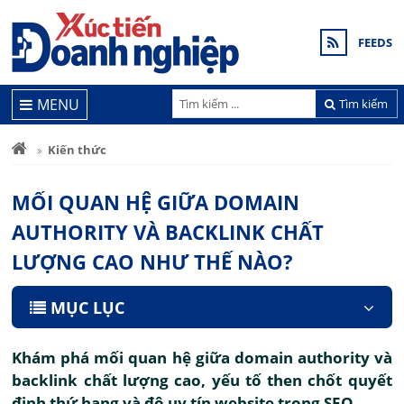
FEEDS
MENU
Tìm kiếm
Kiến thức
MỐI QUAN HỆ GIỮA DOMAIN
AUTHORITY VÀ BACKLINK CHẤT
LƯỢNG CAO NHƯ THẾ NÀO?
MỤC LỤC
Khám phá mối quan hệ giữa domain authority và
backlink chất lượng cao, yếu tố then chốt quyết
định thứ hạng và độ uy tín website trong SEO.