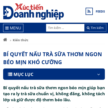
FEEDS
MENU
Tìm kiếm
Kiến thức
BÍ QUYẾT NẤU TRÀ SỮA THƠM NGON
BÉO MỊN KHÓ CƯỠNG
MỤC LỤC
Bí quyết nấu trà sữa thơm ngon béo mịn giúp bạn
tạo ra ly trà sữa chuẩn vị, không đắng, không tách
lớp và giữ được độ thơm béo lâu.