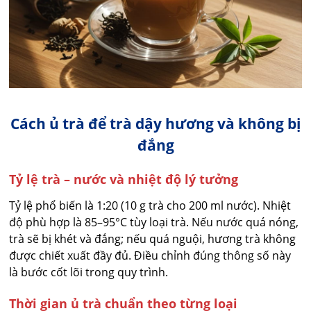
Cách ủ trà để trà dậy hương và không bị
đắng
Tỷ lệ trà – nước và nhiệt độ lý tưởng
Tỷ lệ phổ biến là 1:20 (10 g trà cho 200 ml nước). Nhiệt
độ phù hợp là 85–95°C tùy loại trà. Nếu nước quá nóng,
trà sẽ bị khét và đắng; nếu quá nguội, hương trà không
được chiết xuất đầy đủ. Điều chỉnh đúng thông số này
là bước cốt lõi trong quy trình.
Thời gian ủ trà chuẩn theo từng loại