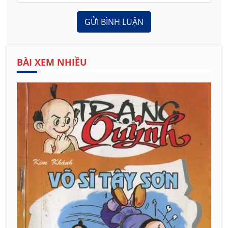
GỬI BÌNH LUẬN
BÀI XEM NHIỀU