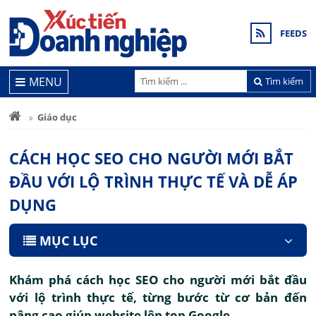
FEEDS
MENU
Tìm kiếm
Giáo dục
CÁCH HỌC SEO CHO NGƯỜI MỚI BẮT
ĐẦU VỚI LỘ TRÌNH THỰC TẾ VÀ DỄ ÁP
DỤNG
MỤC LỤC
Khám phá cách học SEO cho người mới bắt đầu
với lộ trình thực tế, từng bước từ cơ bản đến
nâng cao giúp website lên top Google.