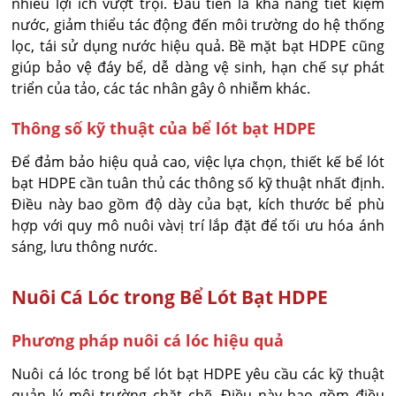
nhiều lợi ích vượt trội. Đầu tiên là khả năng tiết kiệm
nước, giảm thiểu tác động đến môi trường do hệ thống
lọc, tái sử dụng nước hiệu quả. Bề mặt bạt HDPE cũng
giúp bảo vệ đáy bể, dễ dàng vệ sinh, hạn chế sự phát
triển của tảo, các tác nhân gây ô nhiễm khác.
Thông số kỹ thuật của bể lót bạt HDPE
Để đảm bảo hiệu quả cao, việc lựa chọn, thiết kế bể lót
bạt HDPE cần tuân thủ các thông số kỹ thuật nhất định.
Điều này bao gồm độ dày của bạt, kích thước bể phù
hợp với quy mô nuôi vàvị trí lắp đặt để tối ưu hóa ánh
sáng, lưu thông nước.
Nuôi Cá Lóc trong Bể Lót Bạt HDPE
Phương pháp nuôi cá lóc hiệu quả
Nuôi cá lóc trong bể lót bạt HDPE yêu cầu các kỹ thuật
quản lý môi trường chặt chẽ. Điều này bao gồm điều