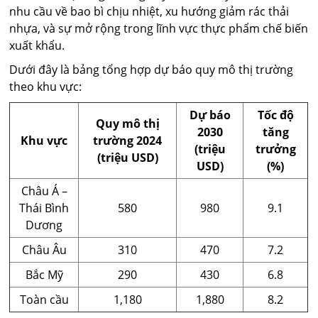
nhu cầu về bao bì chịu nhiệt, xu hướng giảm rác thải
nhựa, và sự mở rộng trong lĩnh vực thực phẩm chế biến
xuất khẩu.
Dưới đây là bảng tổng hợp dự báo quy mô thị trường
theo khu vực:
Dự báo
Tốc độ
Quy mô thị
2030
tăng
Khu vực
trường 2024
(triệu
trưởng
(triệu USD)
USD)
(%)
Châu Á –
Thái Bình
580
980
9.1
Dương
Châu Âu
310
470
7.2
Bắc Mỹ
290
430
6.8
Toàn cầu
1,180
1,880
8.2