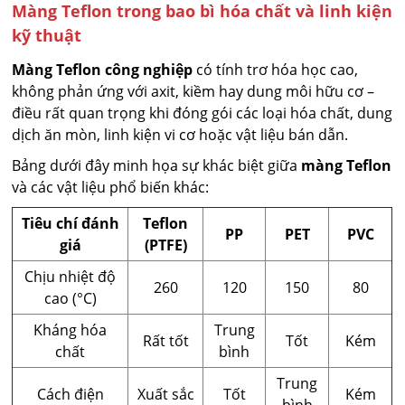
Màng Teflon trong bao bì hóa chất và linh kiện
kỹ thuật
Màng Teflon công nghiệp
có tính trơ hóa học cao,
không phản ứng với axit, kiềm hay dung môi hữu cơ –
điều rất quan trọng khi đóng gói các loại hóa chất, dung
dịch ăn mòn, linh kiện vi cơ hoặc vật liệu bán dẫn.
Bảng dưới đây minh họa sự khác biệt giữa
màng Teflon
và các vật liệu phổ biến khác:
Tiêu chí đánh
Teflon
PP
PET
PVC
giá
(PTFE)
Chịu nhiệt độ
260
120
150
80
cao (°C)
Kháng hóa
Trung
Rất tốt
Tốt
Kém
chất
bình
Trung
Cách điện
Xuất sắc
Tốt
Kém