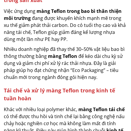
trong sản xuất
Việc ứng dụng
màng Teflon trong bao bì thân thiện
môi trường
đang được khuyến khích mạnh mẽ trong
xu thế giảm phát thải carbon. Do có tuổi thọ cao và khả
năng tái chế, Teflon giúp giảm đáng kể lượng nhựa
dùng một lần như PE hay PP.
Nhiều doanh nghiệp đã thay thế 30–50% vật liệu bao bì
thông thường bằng
màng Teflon
để kéo dài chu kỳ sử
dụng và giảm chi phí xử lý rác thải nhựa. Đây là giải
pháp giúp họ đạt chứng nhận “Eco Packaging” – tiêu
chuẩn mới trong ngành đóng gói hiện nay.
Tái chế và xử lý màng Teflon trong kinh tế
tuần hoàn
Khác với nhiều loại polymer khác,
màng Teflon tái chế
có thể được thu hồi và tinh chế lại bằng công nghệ nấu
chảy hoặc nghiền cơ học mà không làm mất đi tính
năng kỹ thuật. Điều này giúp hình thành chuỗi
kinh tế