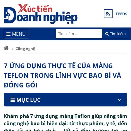
FEEDS
MENU
Tìm kiếm
Công nghệ
7 ỨNG DỤNG THỰC TẾ CỦA MÀNG
TEFLON TRONG LĨNH VỰC BAO BÌ VÀ
ĐÓNG GÓI
MỤC LỤC
Khám phá 7 ứng dụng màng Teflon giúp nâng tầm
công nghệ bao bì hiện đại: từ thực phẩm, y tế, đến
điện tử và hóa chất – tất cả đều hướng tới an