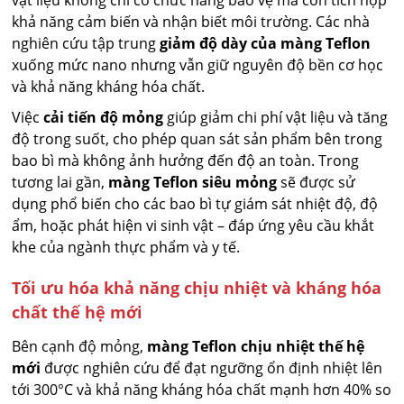
vật liệu không chỉ có chức năng bảo vệ mà còn tích hợp
khả năng cảm biến và nhận biết môi trường. Các nhà
nghiên cứu tập trung
giảm độ dày của màng Teflon
xuống mức nano nhưng vẫn giữ nguyên độ bền cơ học
và khả năng kháng hóa chất.
Việc
cải tiến độ mỏng
giúp giảm chi phí vật liệu và tăng
độ trong suốt, cho phép quan sát sản phẩm bên trong
bao bì mà không ảnh hưởng đến độ an toàn. Trong
tương lai gần,
màng Teflon siêu mỏng
sẽ được sử
dụng phổ biến cho các bao bì tự giám sát nhiệt độ, độ
ẩm, hoặc phát hiện vi sinh vật – đáp ứng yêu cầu khắt
khe của ngành thực phẩm và y tế.
Tối ưu hóa khả năng chịu nhiệt và kháng hóa
chất thế hệ mới
Bên cạnh độ mỏng,
màng Teflon chịu nhiệt thế hệ
mới
được nghiên cứu để đạt ngưỡng ổn định nhiệt lên
tới 300°C và khả năng kháng hóa chất mạnh hơn 40% so