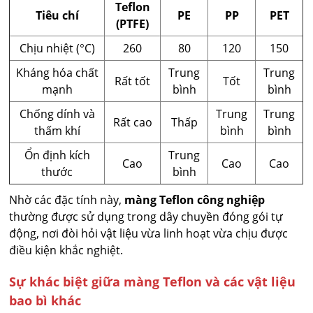
Teflon
Tiêu chí
PE
PP
PET
(PTFE)
Chịu nhiệt (°C)
260
80
120
150
Kháng hóa chất
Trung
Trung
Rất tốt
Tốt
mạnh
bình
bình
Chống dính và
Trung
Trung
Rất cao
Thấp
thấm khí
bình
bình
Ổn định kích
Trung
Cao
Cao
Cao
thước
bình
Nhờ các đặc tính này,
màng Teflon công nghiệp
thường được sử dụng trong dây chuyền đóng gói tự
động, nơi đòi hỏi vật liệu vừa linh hoạt vừa chịu được
điều kiện khắc nghiệt.
Sự khác biệt giữa màng Teflon và các vật liệu
bao bì khác