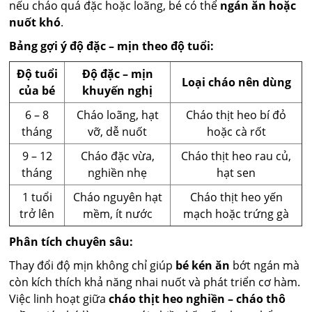
nếu cháo quá đặc hoặc loãng, bé có thể
ngán ăn hoặc
nuốt khó
.
Bảng gợi ý độ đặc – mịn theo độ tuổi:
Độ tuổi
Độ đặc – mịn
Loại cháo nên dùng
của bé
khuyến nghị
6 – 8
Cháo loãng, hạt
Cháo thịt heo bí đỏ
tháng
vỡ, dễ nuốt
hoặc cà rốt
9 – 12
Cháo đặc vừa,
Cháo thịt heo rau củ,
tháng
nghiền nhẹ
hạt sen
1 tuổi
Cháo nguyên hạt
Cháo thịt heo yến
trở lên
mềm, ít nước
mạch hoặc trứng gà
Phân tích chuyên sâu:
Thay đổi độ mịn không chỉ giúp
bé kén ăn
bớt ngán mà
còn kích thích khả năng nhai nuốt và phát triển cơ hàm.
Việc linh hoạt giữa
cháo thịt heo nghiền – cháo thô