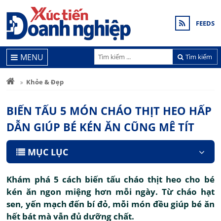
FEEDS
MENU
Tìm kiếm
Khỏe & Đẹp
BIẾN TẤU 5 MÓN CHÁO THỊT HEO HẤP
DẪN GIÚP BÉ KÉN ĂN CŨNG MÊ TÍT
MỤC LỤC
Khám phá 5 cách biến tấu cháo thịt heo cho bé
kén ăn ngon miệng hơn mỗi ngày. Từ cháo hạt
sen, yến mạch đến bí đỏ, mỗi món đều giúp bé ăn
hết bát mà vẫn đủ dưỡng chất.