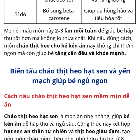
Bổ sung beta-
Giúp da hồng hào và
Bí đỏ
carotene
tiêu hóa tốt
Mẹ nên nấu món này
2–3 lần mỗi tuần
để giúp bé hấp
thu tốt hơn mà không lo thừa chất. Khi nấu đúng cách,
món
cháo thịt heo cho bé kén ăn
này không chỉ thơm
ngon mà còn giúp bé
tăng cân đều và khỏe mạnh
.
Biến tấu cháo thịt heo hạt sen và yến
mạch giúp bé ngủ ngon
Cách nấu cháo thịt heo hạt sen mềm mịn dễ
ăn
Cháo thịt heo hạt sen
là món ăn nhẹ nhàng, giúp
bé
kén ăn
dễ hấp thu và ngủ sâu. Công thức này kết hợp
hạt sen an thần tự nhiên
và
thịt heo giàu đạm
, tạo
nên món cháo mềm, béo nhẹ, phù hợp cho bé từ 8