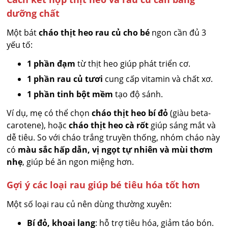
dưỡng chất
Một bát
cháo thịt heo rau củ cho bé
ngon cần đủ 3
yếu tố:
1 phần đạm
từ thịt heo giúp phát triển cơ.
1 phần rau củ tươi
cung cấp vitamin và chất xơ.
1 phần tinh bột mềm
tạo độ sánh.
Ví dụ, mẹ có thể chọn
cháo thịt heo bí đỏ
(giàu beta-
carotene), hoặc
cháo thịt heo cà rốt
giúp sáng mắt và
dễ tiêu. So với cháo trắng truyền thống, nhóm cháo này
có
màu sắc hấp dẫn, vị ngọt tự nhiên và mùi thơm
nhẹ
, giúp bé ăn ngon miệng hơn.
Gợi ý các loại rau giúp bé tiêu hóa tốt hơn
Một số loại rau củ nên dùng thường xuyên:
Bí đỏ, khoai lang
: hỗ trợ tiêu hóa, giảm táo bón.