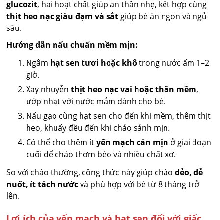
glucozit
, hai hoạt chất giúp an thần nhẹ, kết hợp cùng
thịt heo nạc giàu đạm và sắt
giúp bé ăn ngon và ngủ
sâu.
Hướng dẫn nấu chuẩn mềm mịn:
Ngâm
hạt sen tươi hoặc khô
trong nước ấm 1–2
giờ.
Xay nhuyễn
thịt heo nạc vai hoặc thăn mềm
,
ướp nhạt với nước mắm dành cho bé.
Nấu gạo cùng hạt sen cho đến khi mềm, thêm thịt
heo, khuấy đều đến khi cháo sánh mịn.
Có thể cho thêm ít
yến mạch cán mịn
ở giai đoạn
cuối để cháo thơm béo và nhiều chất xơ.
So với cháo thường, công thức này giúp cháo
dẻo, dễ
nuốt, ít tách nước
và phù hợp với bé từ 8 tháng trở
lên.
Lợi ích của yến mạch và hạt sen đối với giấc