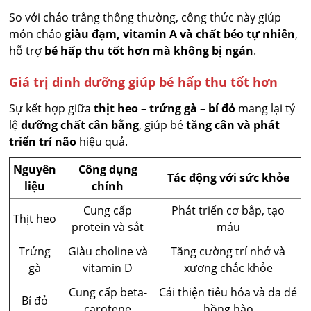
So với cháo trắng thông thường, công thức này giúp
món cháo
giàu đạm, vitamin A và chất béo tự nhiên
,
hỗ trợ
bé hấp thu tốt hơn mà không bị ngán
.
Giá trị dinh dưỡng giúp bé hấp thu tốt hơn
Sự kết hợp giữa
thịt heo – trứng gà – bí đỏ
mang lại tỷ
lệ
dưỡng chất cân bằng
, giúp bé
tăng cân và phát
triển trí não
hiệu quả.
Nguyên
Công dụng
Tác động với sức khỏe
liệu
chính
Cung cấp
Phát triển cơ bắp, tạo
Thịt heo
protein và sắt
máu
Trứng
Giàu choline và
Tăng cường trí nhớ và
gà
vitamin D
xương chắc khỏe
Cung cấp beta-
Cải thiện tiêu hóa và da dẻ
Bí đỏ
carotene
hồng hào