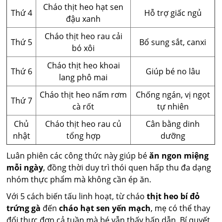
Cháo thịt heo hạt sen
Thứ 4
Hỗ trợ giấc ngủ
đậu xanh
Cháo thịt heo rau cải
Thứ 5
Bổ sung sắt, canxi
bó xôi
Cháo thịt heo khoai
Thứ 6
Giúp bé no lâu
lang phô mai
Cháo thịt heo nấm rơm
Chống ngán, vị ngọt
Thứ 7
cà rốt
tự nhiên
Chủ
Cháo thịt heo rau củ
Cân bằng dinh
nhật
tổng hợp
dưỡng
Luân phiên các công thức này giúp bé
ăn ngon miệng
mỗi ngày
, đồng thời duy trì thói quen hấp thu đa dạng
nhóm thực phẩm mà không cần ép ăn.
Với 5 cách biến tấu linh hoạt, từ cháo
thịt heo bí đỏ
trứng gà
đến
cháo hạt sen yến mạch
, mẹ có thể thay
đổi thực đơn cả tuần mà bé vẫn thấy hấp dẫn. Bí quyết