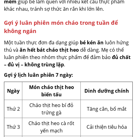
mềm
giúp bé làm quen với nhiều kết cấu thực phẩm
khác nhau, tránh sợ thức ăn rắn khi lớn lên.
Gợi ý luân phiên món cháo trong tuần để
không ngán
Một tuần thực đơn đa dạng giúp
bé kén ăn
luôn hứng
thú và
ăn hết bát cháo thịt heo
dễ dàng. Mẹ có thể
luân phiên theo nhóm thực phẩm để đảm bảo
đủ chất
– đủ vị – không trùng lặp
.
Gợi ý lịch luân phiên 7 ngày:
Món cháo thịt heo
Ngày
Dinh dưỡng chính
biến tấu
Cháo thịt heo bí đỏ
Thứ 2
Tăng cân, bổ mắt
trứng gà
Cháo thịt heo cà rốt
Thứ 3
Cải thiện tiêu hóa
yến mạch