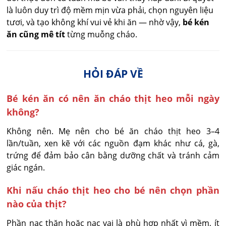
là luôn duy trì độ mềm mịn vừa phải, chọn nguyên liệu
tươi, và tạo không khí vui vẻ khi ăn — nhờ vậy,
bé kén
ăn cũng mê tít
từng muỗng cháo.
HỎI ĐÁP VỀ
Bé kén ăn có nên ăn cháo thịt heo mỗi ngày
không?
Không nên. Mẹ nên cho bé ăn cháo thịt heo 3–4 
lần/tuần, xen kẽ với các nguồn đạm khác như cá, gà, 
trứng để đảm bảo cân bằng dưỡng chất và tránh cảm 
giác ngán.
Khi nấu cháo thịt heo cho bé nên chọn phần
nào của thịt?
Phần nạc thăn hoặc nạc vai là phù hợp nhất vì mềm, ít 