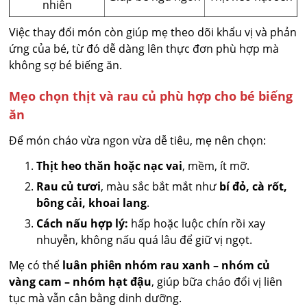
nhiên
Việc thay đổi món còn giúp mẹ theo dõi khẩu vị và phản
ứng của bé, từ đó dễ dàng lên thực đơn phù hợp mà
không sợ bé biếng ăn.
Mẹo chọn thịt và rau củ phù hợp cho bé biếng
ăn
Để món cháo vừa ngon vừa dễ tiêu, mẹ nên chọn:
Thịt heo thăn hoặc nạc vai
, mềm, ít mỡ.
Rau củ tươi
, màu sắc bắt mắt như
bí đỏ, cà rốt,
bông cải, khoai lang
.
Cách nấu hợp lý:
hấp hoặc luộc chín rồi xay
nhuyễn, không nấu quá lâu để giữ vị ngọt.
Mẹ có thể
luân phiên nhóm rau xanh – nhóm củ
vàng cam – nhóm hạt đậu
, giúp bữa cháo đổi vị liên
tục mà vẫn cân bằng dinh dưỡng.