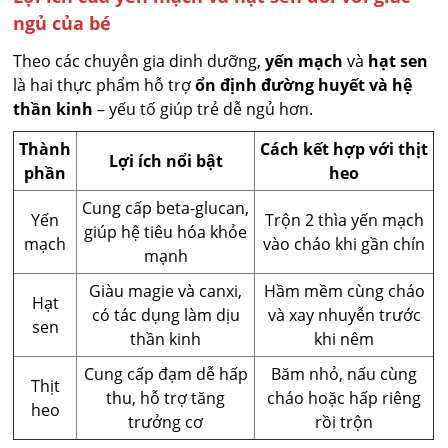
ngủ của bé
Theo các chuyên gia dinh dưỡng,
yến mạch
và
hạt sen
là hai thực phẩm hỗ trợ
ổn định đường huyết và hệ
thần kinh
– yếu tố giúp trẻ dễ ngủ hơn.
Thành
Cách kết hợp với thịt
Lợi ích nổi bật
phần
heo
Cung cấp beta-glucan,
Yến
Trộn 2 thìa yến mạch
giúp hệ tiêu hóa khỏe
mạch
vào cháo khi gần chín
mạnh
Giàu magie và canxi,
Hầm mềm cùng cháo
Hạt
có tác dụng làm dịu
và xay nhuyễn trước
sen
thần kinh
khi nêm
Cung cấp đạm dễ hấp
Băm nhỏ, nấu cùng
Thịt
thu, hỗ trợ tăng
cháo hoặc hấp riêng
heo
trưởng cơ
rồi trộn