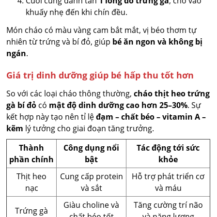
Cuối cùng đánh tan
1 lòng đỏ trứng gà
, cho vào
khuấy nhẹ đến khi chín đều.
Món cháo có màu vàng cam bắt mắt, vị béo thơm tự
nhiên từ trứng và bí đỏ, giúp
bé ăn ngon và không bị
ngán
.
Giá trị dinh dưỡng giúp bé hấp thu tốt hơn
So với các loại cháo thông thường,
cháo thịt heo trứng
gà bí đỏ
có
mật độ dinh dưỡng cao hơn 25–30%
. Sự
kết hợp này tạo nên tỉ lệ
đạm – chất béo – vitamin A –
kẽm
lý tưởng cho giai đoạn tăng trưởng.
Thành
Công dụng nổi
Tác động tới sức
phần chính
bật
khỏe
Thịt heo
Cung cấp protein
Hỗ trợ phát triển cơ
nạc
và sắt
và máu
Giàu choline và
Tăng cường trí não
Trứng gà
chất béo tốt
và năng lượng