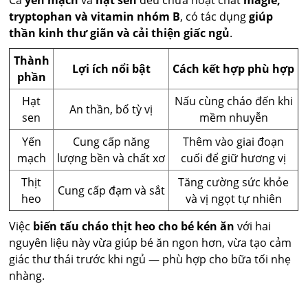
Cả
yến mạch
và
hạt sen
đều chứa hoạt chất
magie,
tryptophan và vitamin nhóm B
, có tác dụng
giúp
thần kinh thư giãn và cải thiện giấc ngủ
.
Thành
Lợi ích nổi bật
Cách kết hợp phù hợp
phần
Hạt
Nấu cùng cháo đến khi
An thần, bổ tỳ vị
sen
mềm nhuyễn
Yến
Cung cấp năng
Thêm vào giai đoạn
mạch
lượng bền và chất xơ
cuối để giữ hương vị
Thịt
Tăng cường sức khỏe
Cung cấp đạm và sắt
heo
và vị ngọt tự nhiên
Việc
biến tấu cháo thịt heo cho bé kén ăn
với hai
nguyên liệu này vừa giúp bé ăn ngon hơn, vừa tạo cảm
giác thư thái trước khi ngủ — phù hợp cho bữa tối nhẹ
nhàng.