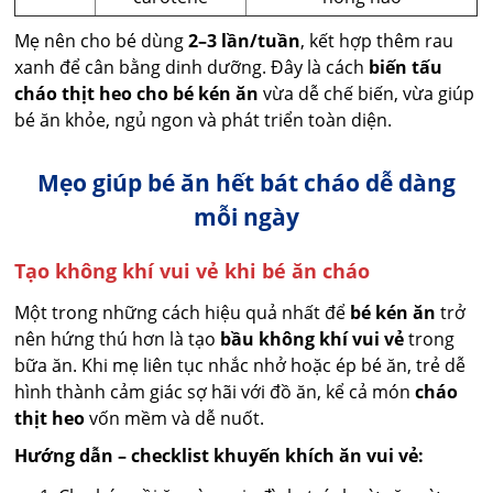
Mẹ nên cho bé dùng
2–3 lần/tuần
, kết hợp thêm rau
xanh để cân bằng dinh dưỡng. Đây là cách
biến tấu
cháo thịt heo cho bé kén ăn
vừa dễ chế biến, vừa giúp
bé ăn khỏe, ngủ ngon và phát triển toàn diện.
Mẹo giúp bé ăn hết bát cháo dễ dàng
mỗi ngày
Tạo không khí vui vẻ khi bé ăn cháo
Một trong những cách hiệu quả nhất để
bé kén ăn
trở
nên hứng thú hơn là tạo
bầu không khí vui vẻ
trong
bữa ăn. Khi mẹ liên tục nhắc nhở hoặc ép bé ăn, trẻ dễ
hình thành cảm giác sợ hãi với đồ ăn, kể cả món
cháo
thịt heo
vốn mềm và dễ nuốt.
Hướng dẫn – checklist khuyến khích ăn vui vẻ: