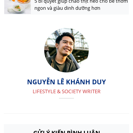
5 bí quyết giúp cháo thịt heo cho bé thơm
ngon và giàu dinh dưỡng hơn
NGUYỄN LÊ KHÁNH DUY
LIFESTYLE & SOCIETY WRITER
GỬI Ý KIẾN BÌNH LUẬN