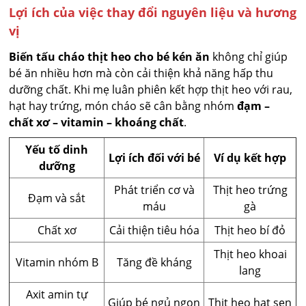
Lợi ích của việc thay đổi nguyên liệu và hương
vị
Biến tấu cháo thịt heo cho bé kén ăn
không chỉ giúp
bé ăn nhiều hơn mà còn cải thiện khả năng hấp thu
dưỡng chất. Khi mẹ luân phiên kết hợp thịt heo với rau,
hạt hay trứng, món cháo sẽ cân bằng nhóm
đạm –
chất xơ – vitamin – khoáng chất
.
Yếu tố dinh
Lợi ích đối với bé
Ví dụ kết hợp
dưỡng
Phát triển cơ và
Thịt heo trứng
Đạm và sắt
máu
gà
Chất xơ
Cải thiện tiêu hóa
Thịt heo bí đỏ
Thịt heo khoai
Vitamin nhóm B
Tăng đề kháng
lang
Axit amin tự
Giúp bé ngủ ngon
Thịt heo hạt sen