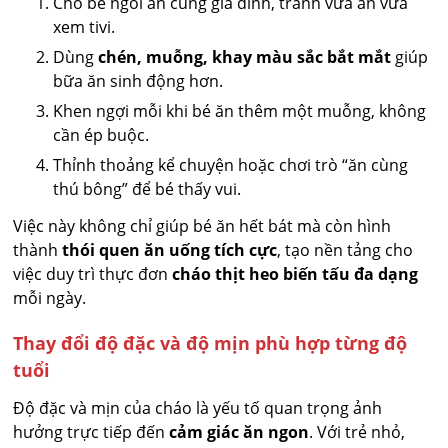
Cho bé ngồi ăn cùng gia đình, tránh vừa ăn vừa
xem tivi.
Dùng
chén, muỗng, khay màu sắc bắt mắt
giúp
bữa ăn sinh động hơn.
Khen ngợi mỗi khi bé ăn thêm một muỗng, không
cần ép buộc.
Thỉnh thoảng kể chuyện hoặc chơi trò “ăn cùng
thú bông” để bé thấy vui.
Việc này không chỉ giúp bé ăn hết bát mà còn hình
thành
thói quen ăn uống tích cực
, tạo nền tảng cho
việc duy trì thực đơn
cháo thịt heo biến tấu đa dạng
mỗi ngày.
Thay đổi độ đặc và độ mịn phù hợp từng độ
tuổi
Độ đặc và mịn của cháo là yếu tố quan trọng ảnh
hưởng trực tiếp đến
cảm giác ăn ngon
. Với trẻ nhỏ,