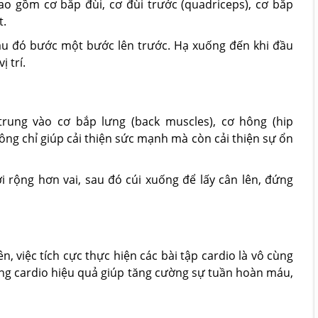
o gồm cơ bắp đùi, cơ đùi trước (quadriceps), cơ bắp
t.
au đó bước một bước lên trước. Hạ xuống đến khi đầu
ị trí.
rung vào cơ bắp lưng (back muscles), cơ hông (hip
hông chỉ giúp cải thiện sức mạnh mà còn cải thiện sự ổn
i rộng hơn vai, sau đó cúi xuống để lấy cân lên, đứng
, việc tích cực thực hiện các bài tập cardio là vô cùng
ộng cardio hiệu quả giúp tăng cường sự tuần hoàn máu,