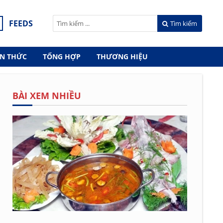
FEEDS
Tìm kiếm
ẾN THỨC
TỔNG HỢP
THƯƠNG HIỆU
BÀI XEM NHIỀU