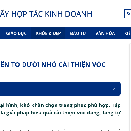
ẨY HỢP TÁC KINH DOANH
GIÁO DỤC
KHỎE & ĐẸP
ĐẦU TƯ
VĂN HÓA
KI
RÊN TO DƯỚI NHỎ CẢI THIỆN VÓC
ại hình, khó khăn chọn trang phục phù hợp. Tập
là giải pháp hiệu quả cải thiện vóc dáng, tăng tự