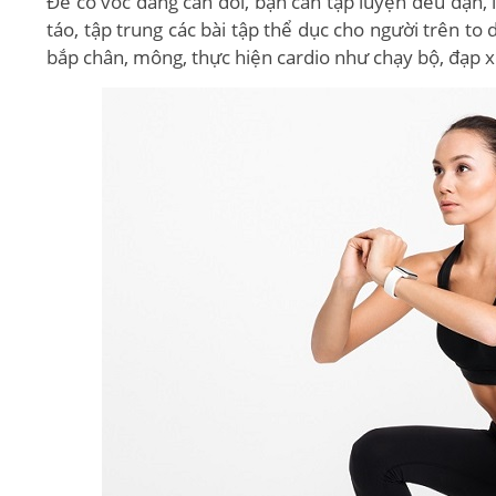
Để có vóc dáng cân đối, bạn cần tập luyện đều đặn, 
táo, tập trung các bài tập thể dục cho người trên to 
bắp chân, mông, thực hiện cardio như chạy bộ, đạp xe