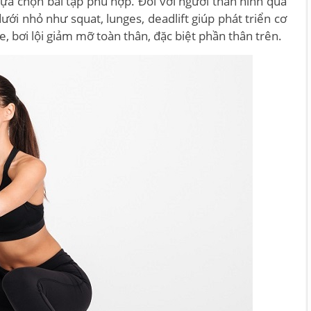
lựa chọn bài tập phù hợp. Đối với người thân hình quả
dưới nhỏ như squat, lunges, deadlift giúp phát triển cơ
, bơi lội giảm mỡ toàn thân, đặc biệt phần thân trên.