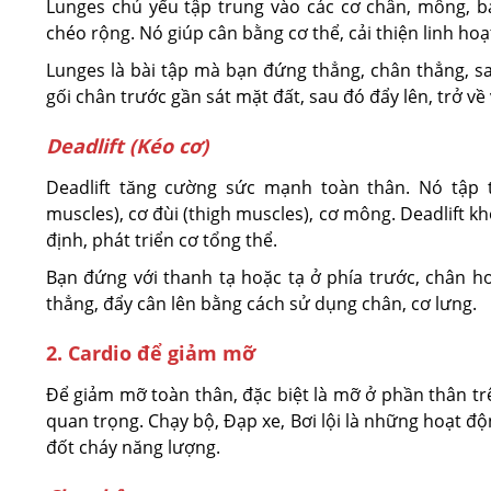
Lunges chủ yếu tập trung vào các cơ chân, mông, ba
chéo rộng. Nó giúp cân bằng cơ thể, cải thiện linh hoạ
Lunges là bài tập mà bạn đứng thẳng, chân thẳng, s
gối chân trước gần sát mặt đất, sau đó đẩy lên, trở về v
Deadlift (Kéo cơ)
Deadlift tăng cường sức mạnh toàn thân. Nó tập t
muscles), cơ đùi (thigh muscles), cơ mông. Deadlift k
định, phát triển cơ tổng thể.
Bạn đứng với thanh tạ hoặc tạ ở phía trước, chân hơ
thẳng, đẩy cân lên bằng cách sử dụng chân, cơ lưng.
2. Cardio để giảm mỡ
Để giảm mỡ toàn thân, đặc biệt là mỡ ở phần thân trên
quan trọng. Chạy bộ, Đạp xe, Bơi lội là những hoạt đ
đốt cháy năng lượng.