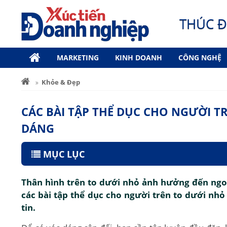
THÚC Đ
MARKETING
KINH DOANH
CÔNG NGHỆ
Khỏe & Đẹp
CÁC BÀI TẬP THỂ DỤC CHO NGƯỜI T
DÁNG
MỤC LỤC
Thân hình trên to dưới nhỏ ảnh hưởng đến ngo
các bài tập thể dục cho người trên to dưới nhỏ 
tin.