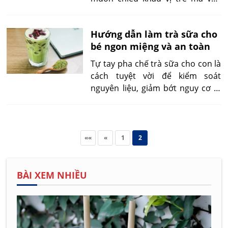
kiểm soát được thành phần an
toàn. Bài viết này hướng dẫn chi
Hướng dẫn làm trà sữa cho
tiết cách pha, lựa chọn nguyên
bé ngon miệng và an toàn
liệu phù hợp và những lỗi thường
gặp cần tránh.
Tự tay pha chế trà sữa cho con là
cách tuyệt vời để kiểm soát
nguyên liệu, giảm bớt nguy cơ dị
ứng, đồng thời tạo ra những giây
phút thú vị giữa mẹ và bé. Hãy
cùng khám phá những công thức
dễ làm, được thiết kế riêng cho
««
«
1
2
trẻ nhỏ ngay dưới đây.
BÀI XEM NHIỀU