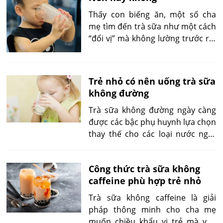
đây sẽ giúp bạn hiểu rõ loại
topping nào nên dùng, nên tránh
Thấy con biếng ăn, một số cha
và cách chế biến đơn giản tại nhà.
mẹ tìm đến trà sữa như một cách
“đổi vị” mà không lường trước rủi
ro tiềm ẩn. Thực tế, việc cho trẻ
ăn dặm uống trà sữa dù chỉ với
lượng nhỏ cũng có thể ảnh
Trẻ nhỏ có nên uống trà sữa
hưởng tiêu hóa, khẩu vị và khả
không đường
năng hấp thụ dưỡng chất. Bài viết
dưới đây sẽ chỉ ra những hiểu lầm
Trà sữa không đường ngày càng
thường gặp và phân tích khoa
được các bậc phụ huynh lựa chọn
học về việc trà sữa có thực sự
thay thế cho các loại nước ngọt
phù hợp với trẻ nhỏ hay không.
công nghiệp. Nhưng trẻ nhỏ có
nên uống trà sữa không đường
Công thức trà sữa không
không? Bài viết sẽ giúp bạn làm rõ
caffeine phù hợp trẻ nhỏ
lợi ích, sai lầm thường gặp và
hướng sử dụng an toàn theo
Trà sữa không caffeine là giải
từng độ tuổi.
pháp thông minh cho cha mẹ
muốn chiều khẩu vị trẻ mà vẫn