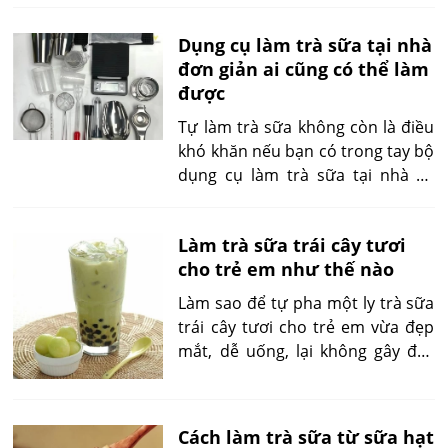
nhìn toàn diện trước khi bắt tay
dùng, bạn có thể vô tình khiến
triển khai.
Dụng cụ làm trà sữa tại nhà
con đối mặt với các vấn đề
đơn giản ai cũng có thể làm
nghiêm trọng như béo phì, mất
được
ngủ, rối loạn tiêu hóa. Bài viết này
sẽ giúp bạn giải đáp toàn diện từ
Tự làm trà sữa không còn là điều
độ tuổi được phép, đến hướng
khó khăn nếu bạn có trong tay bộ
dẫn sử dụng an toàn và các lựa
dụng cụ làm trà sữa tại nhà cơ
chọn thay thế lành mạnh.
bản. Bài viết sau sẽ giúp bạn biết
chính xác cần chuẩn bị những gì,
Làm trà sữa trái cây tươi
cách sử dụng từng dụng cụ và
cho trẻ em như thế nào
mẹo biến tấu để có ly trà sữa
chuẩn vị, đẹp mắt, thơm ngon
Làm sao để tự pha một ly trà sữa
như tại quán.
trái cây tươi cho trẻ em vừa đẹp
mắt, dễ uống, lại không gây đầy
bụng hay mất ngủ? Bài viết này sẽ
giúp bạn từng bước lựa chọn
nguyên liệu, kết hợp trà và sữa
Cách làm trà sữa từ sữa hạt
đúng tỷ lệ, cũng như tạo topping