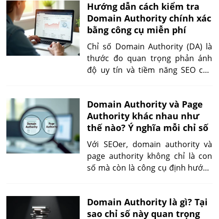
Hướng dẫn cách kiểm tra
Domain Authority chính xác
bằng công cụ miễn phí
Chỉ số Domain Authority (DA) là
thước đo quan trọng phản ánh
độ uy tín và tiềm năng SEO của
một website. Trong bài viết này,
bạn sẽ được hướng dẫn chi tiết
Domain Authority và Page
cách kiểm tra domain authority
Authority khác nhau như
bằng các công cụ miễn phí, dễ sử
thế nào? Ý nghĩa mỗi chỉ số
dụng, phù hợp cho cả người mới
bắt đầu lẫn chuyên gia SEO.
Với SEOer, domain authority và
page authority không chỉ là con
số mà còn là công cụ định hướng
chiến lược. DA giúp đo độ mạnh
yếu tổng thể website, còn PA
Domain Authority là gì? Tại
phản ánh khả năng cạnh tranh
sao chỉ số này quan trọng
của từng bài viết. Tùy mục tiêu