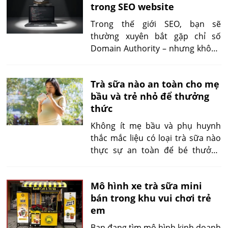
trong SEO website
từng giai đoạn, bạn sẽ ưu tiên
tăng DA hay tập trung vào PA.
Trong thế giới SEO, bạn sẽ
thường xuyên bắt gặp chỉ số
Domain Authority – nhưng không
phải ai cũng hiểu đúng bản chất
của nó. Bài viết dưới đây sẽ giúp
Trà sữa nào an toàn cho mẹ
bạn giải thích rõ domain
bầu và trẻ nhỏ để thưởng
authority là gì, tại sao nó quan
thức
trọng, cách nó được tính toán và
cách ứng dụng hiệu quả trong
Không ít mẹ bầu và phụ huynh
SEO hiện đại.
thắc mắc liệu có loại trà sữa nào
thực sự an toàn để bé thưởng
thức cùng mẹ. Thực tế, vẫn có
nhiều lựa chọn nếu bạn biết cách
Mô hình xe trà sữa mini
nhận diện thương hiệu uy tín, ưu
bán trong khu vui chơi trẻ
tiên trà handmade và nắm rõ
em
cách kiểm soát lượng đường,
caffeine. Trải nghiệm đúng cách
Bạn đang tìm mô hình kinh doanh