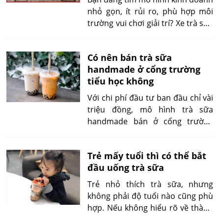
sẽ giúp trà sữa dành cho mẹ bầu
nhỏ gọn, ít rủi ro, phù hợp môi
và trẻ nhỏ trở nên thú vị và dễ
trường vui chơi giải trí? Xe trà sữa
kiểm soát hơn.
mini tại khu vui chơi chính là lựa
chọn lý tưởng cho người mới bắt
Có nên bán trà sữa
đầu. Với vốn đầu tư linh hoạt và
handmade ở cổng trường
lượng khách hàng tiềm năng cao
tiểu học không
từ các gia đình có con nhỏ, mô
hình này ngày càng được quan
Với chi phí đầu tư ban đầu chỉ vài
tâm và nhân rộng tại nhiều thành
triệu đồng, mô hình trà sữa
phố lớn.
handmade bán ở cổng trường
đang được nhiều người lựa chọn
để bắt đầu kinh doanh nhỏ. Tuy
Trẻ mấy tuổi thì có thể bắt
nhiên, bên cạnh cơ hội tiếp cận
đầu uống trà sữa
hàng trăm học sinh mỗi ngày, mô
hình này cũng đi kèm những rủi
Trẻ nhỏ thích trà sữa, nhưng
ro về an toàn thực phẩm, pháp lý
không phải độ tuổi nào cũng phù
và cạnh tranh vỉa hè. Bài viết sau
hợp. Nếu không hiểu rõ về thành
sẽ phân tích cụ thể để bạn có cái
phần, liều lượng và thời điểm