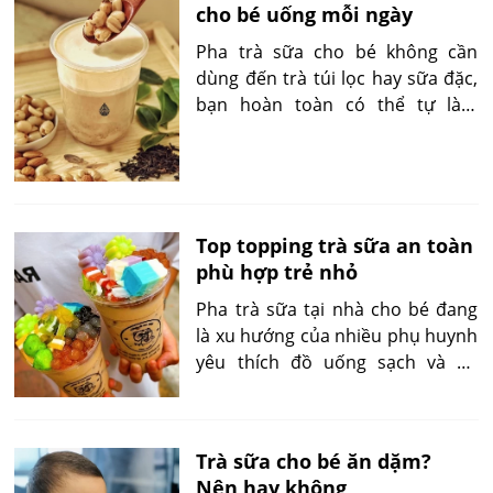
cho bé uống mỗi ngày
hấp dẫn từ trái cây tươi mà bé
yêu thích.
Pha trà sữa cho bé không cần
dùng đến trà túi lọc hay sữa đặc,
bạn hoàn toàn có thể tự làm
phiên bản lành mạnh hơn với sữa
hạt tại nhà. Chỉ cần vài bước đơn
giản, bé sẽ có một món uống
thơm ngon, ít đường và cực kỳ bổ
dưỡng mỗi ngày.
Top topping trà sữa an toàn
phù hợp trẻ nhỏ
Pha trà sữa tại nhà cho bé đang
là xu hướng của nhiều phụ huynh
yêu thích đồ uống sạch và an
toàn. Nhưng để trà sữa thực sự
tốt cho trẻ nhỏ, điều quan trọng
nằm ở việc lựa chọn topping phù
Trà sữa cho bé ăn dặm?
hợp và lành mạnh. Bài viết dưới
Nên hay không