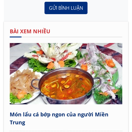
GỬI BÌNH LUẬN
BÀI XEM NHIỀU
Món lẩu cá bớp ngon của người Miền
Trung