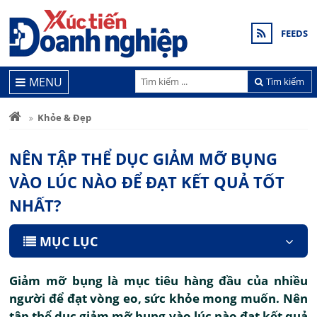
FEEDS
MENU
Tìm kiếm
Khỏe & Đẹp
NÊN TẬP THỂ DỤC GIẢM MỠ BỤNG
VÀO LÚC NÀO ĐỂ ĐẠT KẾT QUẢ TỐT
NHẤT?
MỤC LỤC
Giảm mỡ bụng là mục tiêu hàng đầu của nhiều
người để đạt vòng eo, sức khỏe mong muốn. Nên
tập thể dục giảm mỡ bụng vào lúc nào đạt kết quả