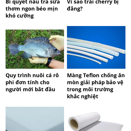
Bí quyết nấu trà sữa
Vì sao trái cherry bị
thơm ngon béo mịn
đắng?
khó cưỡng
Quy trình nuôi cá rô
Màng Teflon chống ăn
phi đơn tính cho
mòn giải pháp bảo vệ
người mới bắt đầu
trong môi trường
khắc nghiệt