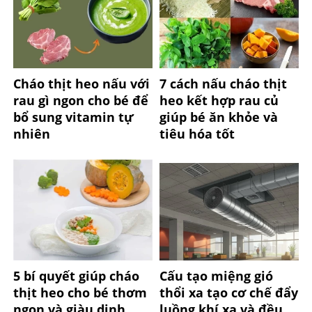
Cháo thịt heo nấu với
7 cách nấu cháo thịt
rau gì ngon cho bé để
heo kết hợp rau củ
bổ sung vitamin tự
giúp bé ăn khỏe và
nhiên
tiêu hóa tốt
5 bí quyết giúp cháo
Cấu tạo miệng gió
thịt heo cho bé thơm
thổi xa tạo cơ chế đẩy
ngon và giàu dinh
luồng khí xa và đều